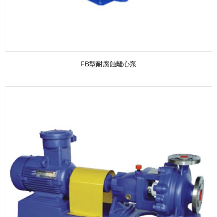
FB型耐腐蝕離心泵