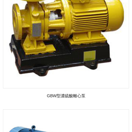
GBW型濃硫酸離心泵