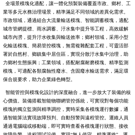
全場景模塊化適配，讓一體化預製裝備覆蓋市政、鄉村、工
業等多元水務治理場景，精準滿足不同領域的差異化需求。
市政領域，通過組合大流量輸送模塊、智能調蓄模塊，適配
城市管網提標、雨水調蓄、汙水集中提升等工程，高效緩解
城市內澇，提升汙水收集與輸送效率；鄉村領域，采用小型
化輸送模塊、簡易管控模塊，無需複雜配套工程，可靈活部
署於自然村、鄉鎮集中居住區，實現分散汙水集中治理，助
力鄉村生態振興；工業領域，搭配耐腐耐磨模塊、精準監測
模塊，可適配各類腐蝕性廢水、含固廢水輸送需求，滿足環
保合規要求，助力企業綠色轉型。
智能管控與模塊化設計的深度融合，進一步放大了裝備的核
心價值。裝備搭載智能物聯網管控係統，可實現對每個功能
模塊的獨立監測與精準調控，實時采集各模塊運行數據，通
過智能算法實現故障預判、自動預警與遠程管控。運維人員
通過電腦端或移動端，即可實時查看各模塊運行狀態、接收
故障告警、遠程調試設備，實現
“無人值守、精準運維”，運